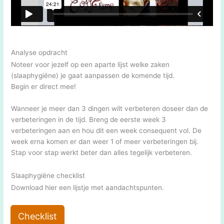
Analyse opdracht
Noteer voor jezelf op een aparte lijst welke zaken
(slaaphygiëne) je gaat aanpassen de komende tijd.
Begin er direct mee!
Wanneer je meer dan 3 dingen wilt verbeteren doseer dan de
verbeteringen in de tijd. Breng de eerste week 3
verbeteringen aan en hou dit een week consequent vol. De
week erna komen er dan weer 1 of meer verbeteringen bij.
Stap voor stap werkt beter dan alles tegelijk verbeteren.
Slaaphygiëne checklist
Download hier een lijstje met aandachtspunten.
Checklist