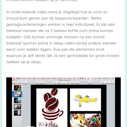
In onderstaande video word je uitgelegd hoe je vorm en
inhoud kunt geven aan de slaapvoorwaarden. Welke
gedragsverbeteringen werken is heel individueel. Er zijn een
heleboel mensen die na 2 bakken koffie toch prima kunnen
inslapen. Ook kunnen sommige mensen na een avond
intensief sporten prima in slaap vallen terwijl andere mensen
eerst uren wakker liggen. Dus pak die elementen eruit
waarvan je zelf denkt dat ze een gemiddelde tot grote invloed
hebben op je slaap.