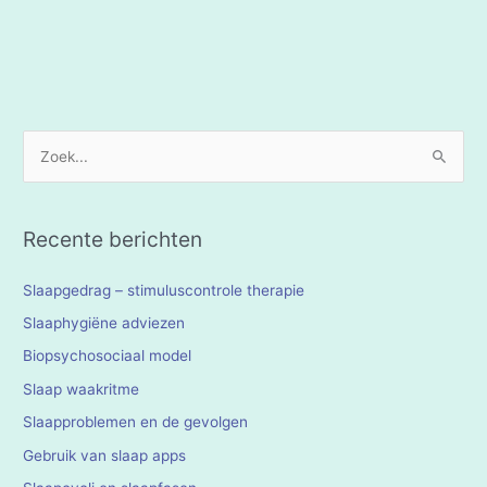
Z
o
e
k
Recente berichten
n
Slaapgedrag – stimuluscontrole therapie
a
a
Slaaphygiëne adviezen
r
Biopsychosociaal model
:
Slaap waakritme
Slaapproblemen en de gevolgen
Gebruik van slaap apps